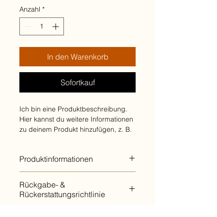
Anzahl
*
In den Warenkorb
Sofortkauf
Ich bin eine Produktbeschreibung. 
Hier kannst du weitere Informationen 
zu deinem Produkt hinzufügen, z. B. 
Maße, Material, Pflege- und 
Reinigungshinweise.
Produktinformationen
Hier kannst du weitere Informationen 
Rückgabe- &
zu deinem Produkt hinzufügen, z. B. 
Rückerstattungsrichtlinie
Maße, Material, Pflege- und 
Reinigungshinweise
. Erwähne 
Hier kannst du Kunden mitteilen, wie 