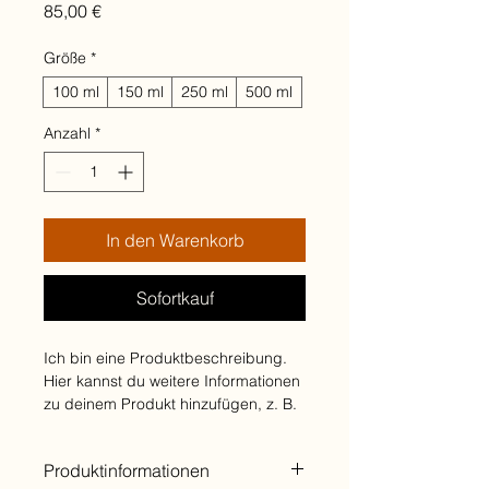
Preis
85,00 €
Größe
*
100 ml
150 ml
250 ml
500 ml
Anzahl
*
In den Warenkorb
Sofortkauf
Ich bin eine Produktbeschreibung. 
Hier kannst du weitere Informationen 
zu deinem Produkt hinzufügen, z. B. 
Maße, Material, Pflege- und 
Reinigungshinweise.
Produktinformationen